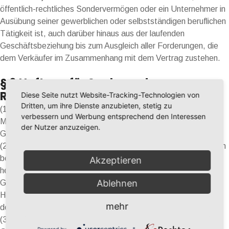
öffentlich-rechtliches Sondervermögen oder ein Unternehmer in
Ausübung seiner gewerblichen oder selbstständigen beruflichen
Tätigkeit ist, auch darüber hinaus aus der laufenden
Geschäftsbeziehung bis zum Ausgleich aller Forderungen, die
dem Verkäufer im Zusammenhang mit dem Vertrag zustehen.
§ 6 Haftung für Sach- und
Rechtsmängel
Diese Seite nutzt Website-Tracking-Technologien von
Dritten, um ihre Dienste anzubieten, stetig zu
(1) Soweit Mängel vorliegen, stehen dem Kunden nach
verbessern und Werbung entsprechend den Interessen
Maßgabe der folgenden Bestimmungen die gesetzlichen
der Nutzer anzuzeigen.
Gewährleistungsrechte zu.
(2) Schäden, die durch unsachgemäße Handlungen des Kunden
bei Aufstellung, Anschluss, Bedienung oder Lagerung der Ware
Akzeptieren
hervorgerufen werden, begründen keinen
Ablehnen
Gewährleistungsanspruch gegen den Verkäufer.
Hinweise zur ordnungsgemäßen Behandlung kann der Kunde
mehr
den Herstellerbeschreibungen entnehmen.
(3) Mängel sind vom Kunden innerhalb einer
Powered by
&