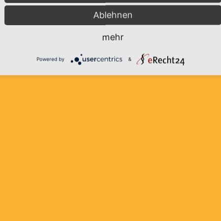
rn Sonneneinstrahlungen ab und sorgen für eine thermische Aus
Ablehnen
etzt sind.
mehr
Powered by
&