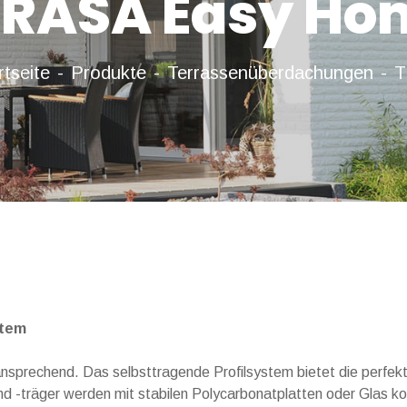
ERASA Easy Ho
rtseite
Produkte
Terrassenüberdachungen
T
stem
sprechend. Das selbsttragende Profilsystem bietet die perfekt
d -träger werden mit stabilen Polycarbonatplatten oder Glas k